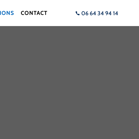
TIONS
CONTACT
06 64 34 94 14
