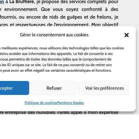
on
à
La Bruffière
, je propose des services complets pour
otre environnement. Que vous soyez confronté à des
fourmis, ou encore de nids de guêpes et de frelons, je
caces et respectueuses de l’environnement. Mon objectif
ce à des traitements adaptés à vos besoins spécifiques.
Gérer le consentement aux cookies
spection minutieuse pour déterminer l’étendue de
es meilleures expériences, nous utilisons des technologies telles que les cookies
 J’utilise des méthodes éprouvées et des produits de haute
et/ou accéder aux informations des appareils. Le fait de consentir à ces
 nous permettra de traiter des données telles que le comportement de
e sûre et efficace. En tant que professionnel certifié
 les ID uniques sur ce site. Le fait de ne pas consentir ou de retirer son
ments appliqués respectent les normes de sécurité et de
peut avoir un effet négatif sur certaines caractéristiques et fonctions.
cepter
Refuser
Voir les préférences
ds, des fourmis, de l’enlèvement des essaims d’abeilles et
’intervention pour garantir que les insectes ne reviennent
Politique de cookies
Mentions légales
isation, vous optez pour une approche professionnelle et
re entreprise des nuisibles. Faites appel à mon expertise
e.