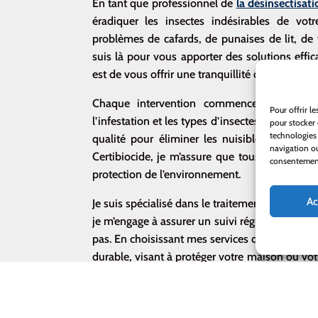
En tant que professionnel de
la désinsectisati
éradiquer les insectes indésirables de v
problèmes de cafards, de punaises de lit, de 
suis là pour vous apporter des solutions effi
est de vous offrir une tranquillité d’esprit grâ
Chaque intervention commence par une in
Pour offrir l
l’infestation et les types d’insectes présents.
pour stocker 
technologies
qualité pour éliminer les nuisibles de manièr
navigation ou
Certibiocide, je m’assure que tous les traite
consentement 
protection de l’environnement.
Ac
Je suis spécialisé dans le traitement des cafar
je m’engage à assurer un suivi régulier après l
pas. En choisissant mes services de désinsect
durable, visant à protéger votre maison ou vot
pour une désinsectisation réussie à La Bruffièr